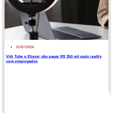
31/07/2026
Viih Tube e Eliezer vão pagar R$ 350 mil após reality
com empregados