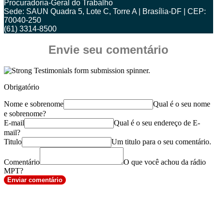
Procuradoria-Geral do Trabalho
Sede: SAUN Quadra 5, Lote C, Torre A | Brasília-DF | CEP:
70040-250
(61) 3314-8500
Envie seu comentário
Obrigatório
Nome e sobrenome
Qual é o seu nome
e sobrenome?
E-mail
Qual é o seu endereço de E-
mail?
Titulo
Um titulo para o seu comentário.
Comentário
O que você achou da rádio
MPT?