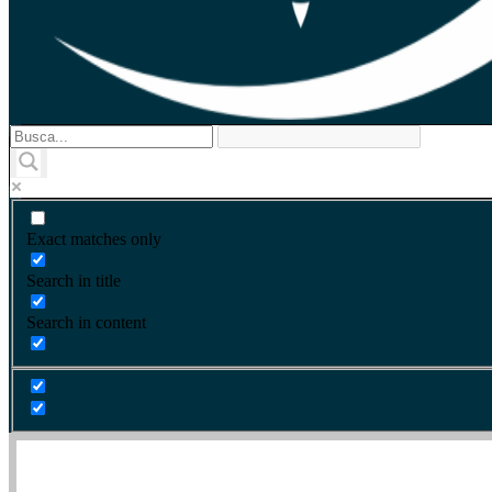
Exact matches only
Search in title
Search in content