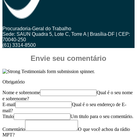
Procuradoria-Geral do Trabalho
Sede: SAUN Quadra 5, Lote C, Torre A | Brasília-DF | CEP:
70040-250
(61) 3314-8500
Envie seu comentário
Obrigatório
Nome e sobrenome
Qual é o seu nome
e sobrenome?
E-mail
Qual é o seu endereço de E-
mail?
Titulo
Um titulo para o seu comentário.
Comentário
O que você achou da rádio
MPT?