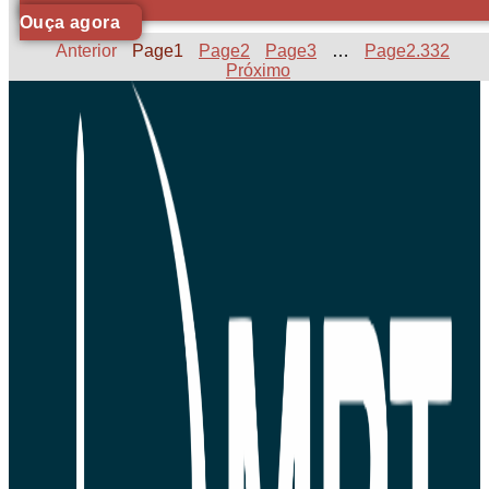
Ouça agora
Anterior
Page
1
Page
2
Page
3
…
Page
2.332
Próximo